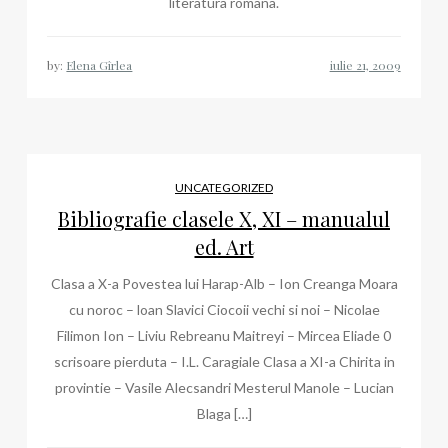
literatura romana.
by:
Elena Gîrlea
UNCATEGORIZED
Bibliografie clasele X, XI – manualul
ed. Art
Clasa a X-a Povestea lui Harap-Alb – Ion Creanga Moara
cu noroc – loan Slavici Ciocoii vechi si noi – Nicolae
Filimon Ion – Liviu Rebreanu Maitreyi – Mircea Eliade 0
scrisoare pierduta – I.L. Caragiale Clasa a XI-a Chirita in
provintie – Vasile Alecsandri Mesterul Manole – Lucian
Blaga […]