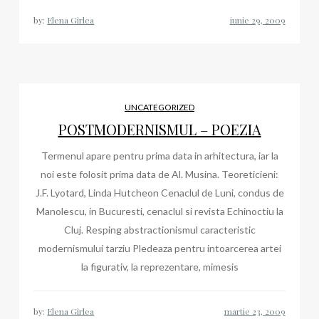
by:
Elena Gîrlea
UNCATEGORIZED
POSTMODERNISMUL – POEZIA
Termenul apare pentru prima data in arhitectura, iar la
noi este folosit prima data de Al. Musina. Teoreticieni:
J.F. Lyotard, Linda Hutcheon Cenaclul de Luni, condus de
Manolescu, in Bucuresti, cenaclul si revista Echinoctiu la
Cluj. Resping abstractionismul caracteristic
modernismului tarziu Pledeaza pentru intoarcerea artei
la figurativ, la reprezentare, mimesis
by:
Elena Gîrlea