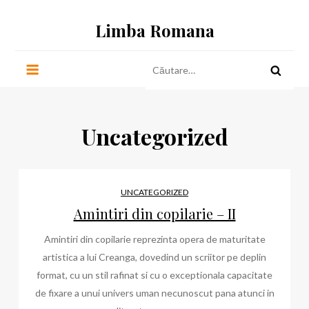
Skip
Limba Romana
to
content
Caută
după:
Uncategorized
UNCATEGORIZED
Amintiri din copilarie – II
Amintiri din copilarie reprezinta opera de maturitate
artistica a lui Creanga, dovedind un scriitor pe deplin
format, cu un stil rafinat si cu o exceptionala capacitate
de fixare a unui univers uman necunoscut pana atunci in